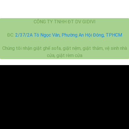
CÔNG TY TNHH ĐT DV GIDIVI
ĐC:
2/37/2A Tô Ngọc Vân, Phường An Hội Đông, TPHCM
Chúng tôi nhận giặt ghế sofa, giặt nệm, giặt thảm, vệ sinh nhà
cửa, giặt rèm cửa