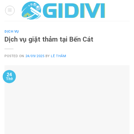
Skip
to
content
DỊCH VỤ
Dịch vụ giặt thảm tại Bến Cát
POSTED ON
24/09/2025
BY
LÊ THẮM
24
Th9