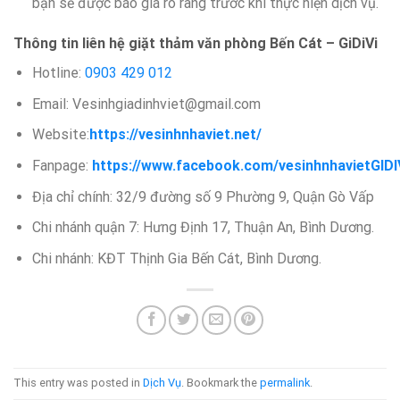
bạn sẽ được báo giá rõ ràng trước khi thực hiện dịch vụ.
Thông tin liên hệ giặt thảm văn phòng Bến Cát – GiDiVi
Hotline:
0903 429 012
Email: Vesinhgiadinhviet@gmail.com
Website:
https://vesinhnhaviet.net/
Fanpage:
https://www.facebook.com/vesinhnhavietGIDI
Địa chỉ chính: 32/9 đường số 9 Phường 9, Quận Gò Vấp
Chi nhánh quận 7: Hưng Định 17, Thuận An, Bình Dương.
Chi nhánh: KĐT Thịnh Gia Bến Cát, Bình Dương.
This entry was posted in
Dịch Vụ
. Bookmark the
permalink
.