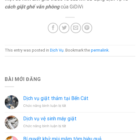
cách giặt ghế văn phòng
của GiDiVi
This entry was posted in
Dịch Vụ
. Bookmark the
permalink
.
BÀI MỚI ĐĂNG
Dịch vụ giặt thảm tại Bến Cát
ở
Chức năng bình luận bị tắt
Dịch
vụ
Dịch vụ vệ sinh máy giặt
giặt
ở
Chức năng bình luận bị tắt
thảm
Dịch
tại
vụ
Bến
Bí quyết khử mùi mắm tôm hiệu quả