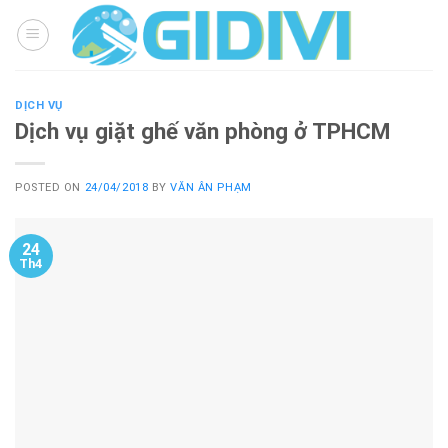
Skip
to
content
DỊCH VỤ
Dịch vụ giặt ghế văn phòng ở TPHCM
POSTED ON
24/04/2018
BY
VĂN ÂN PHẠM
24
Th4