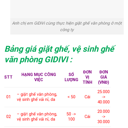
Anh chị em GiDiVi cùng thực hiện giặt ghế văn phòng ở một
công ty
Bảng giá giặt ghế, vệ sinh ghế
văn phòng GIDIVI :
ĐƠN
ĐƠN
HẠNG MỤC CÔNG
SỐ
STT
VỊ
GIÁ
VIỆC
LƯỢNG
TÍNH
(VNĐ)
25.000
– giặt ghế văn phòng,
01
< 50
Cái
->
vệ sinh ghế vải nỉ, da
40.000
20.000
– giặt ghế văn phòng,
50 ->
02
Cái
->
vệ sinh ghế vải nỉ, da
100
30.000