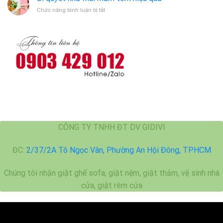
vệ
Cát
ở
Chức năng bình luận bị tắt
sinh
Bí
máy
quyết
giặt
khử
mùi
mắm
tôm
hiệu
quả
CÔNG TY TNHH ĐT DV GIDIVI
ĐC:
2/37/2A Tô Ngọc Vân, Phường An Hội Đông, TPHCM
Chúng tôi nhận giặt ghế sofa, giặt nệm, giặt thảm, vệ sinh nhà
cửa, giặt rèm cửa