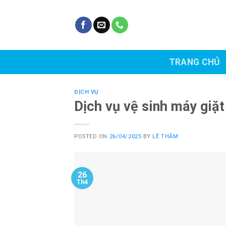
Skip
to
content
TRANG CHỦ
DỊCH VỤ
Dịch vụ vệ sinh máy giặt
POSTED ON
26/04/2025
BY
LÊ THẮM
26
Th4