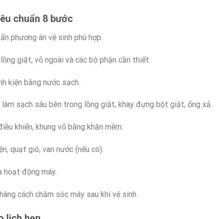
Tiêu chuẩn 8 bước
vấn phương án vệ sinh phù hợp.
 lồng giặt, vỏ ngoài và các bộ phận cần thiết.
linh kiện bằng nước sạch.
làm sạch sâu bên trong lồng giặt, khay đựng bột giặt, ống xả.
điều khiển, khung vỏ bằng khăn mềm.
ện, quạt gió, van nước (nếu có).
ra hoạt động máy.
 hàng cách chăm sóc máy sau khi vệ sinh.
o lịch hẹn