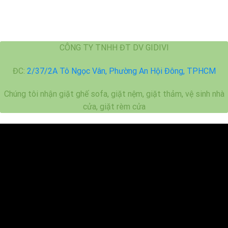
CÔNG TY TNHH ĐT DV GIDIVI
ĐC:
2/37/2A Tô Ngọc Vân, Phường An Hội Đông, TPHCM
Chúng tôi nhận giặt ghế sofa, giặt nệm, giặt thảm, vệ sinh nhà
cửa, giặt rèm cửa