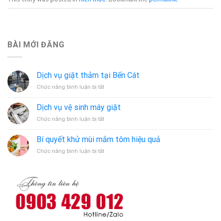
BÀI MỚI ĐĂNG
Dịch vụ giặt thảm tại Bến Cát
ở
Chức năng bình luận bị tắt
Dịch
vụ
Dịch vụ vệ sinh máy giặt
giặt
ở
Chức năng bình luận bị tắt
thảm
Dịch
tại
vụ
Bến
Bí quyết khử mùi mắm tôm hiệu quả
vệ
Cát
ở
Chức năng bình luận bị tắt
sinh
Bí
máy
quyết
giặt
khử
mùi
mắm
tôm
hiệu
quả