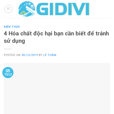
Skip
to
content
KIẾN THỨC
4 Hóa chất độc hại bạn cần biết để tránh
sử dụng
POSTED ON
05/12/2019
BY
LÊ THẮM
05
Th12