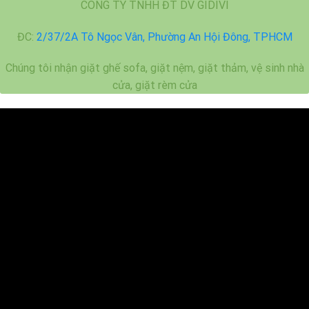
CÔNG TY TNHH ĐT DV GIDIVI
ĐC:
2/37/2A Tô Ngọc Vân, Phường An Hội Đông, TPHCM
Chúng tôi nhận giặt ghế sofa, giặt nệm, giặt thảm, vệ sinh nhà
cửa, giặt rèm cửa