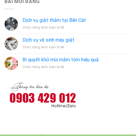
BÀI MỚI ĐĂNG
Dịch vụ giặt thảm tại Bến Cát
ở
Chức năng bình luận bị tắt
Dịch
vụ
Dịch vụ vệ sinh máy giặt
giặt
ở
Chức năng bình luận bị tắt
thảm
Dịch
tại
vụ
Bến
Bí quyết khử mùi mắm tôm hiệu quả
vệ
Cát
ở
Chức năng bình luận bị tắt
sinh
Bí
máy
quyết
giặt
khử
mùi
mắm
tôm
hiệu
quả