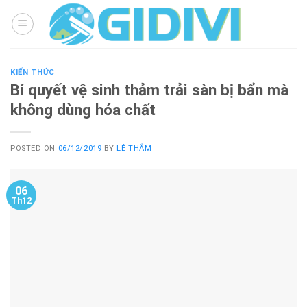
Skip
to
content
KIẾN THỨC
Bí quyết vệ sinh thảm trải sàn bị bẩn mà
không dùng hóa chất
POSTED ON
06/12/2019
BY
LÊ THẮM
06
Th12