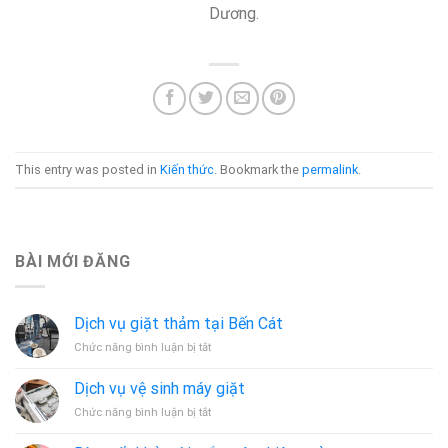
Dương.
This entry was posted in
Kiến thức
. Bookmark the
permalink
.
BÀI MỚI ĐĂNG
Dịch vụ giặt thảm tại Bến Cát
ở
Chức năng bình luận bị tắt
Dịch
vụ
Dịch vụ vệ sinh máy giặt
giặt
ở
Chức năng bình luận bị tắt
thảm
Dịch
tại
vụ