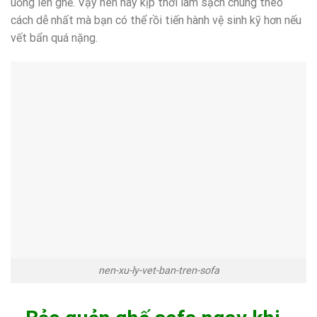
uống lên ghế. Vậy nên hãy kịp thời làm sạch chúng theo
cách dễ nhất mà bạn có thể rồi tiến hành vệ sinh kỹ hơn nếu
vết bẩn quá nặng.
nen-xu-ly-vet-ban-tren-sofa