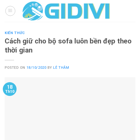
Skip
to
content
KIẾN THỨC
Cách giữ cho bộ sofa luôn bền đẹp theo
thời gian
POSTED ON
18/10/2020
BY
LÊ THẮM
18
Th10