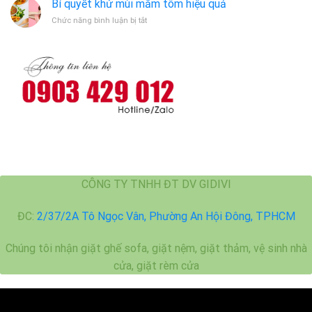
Bến
Bí quyết khử mùi mắm tôm hiệu quả
vệ
Cát
ở
Chức năng bình luận bị tắt
sinh
Bí
máy
quyết
giặt
khử
mùi
mắm
tôm
hiệu
quả
CÔNG TY TNHH ĐT DV GIDIVI
ĐC:
2/37/2A Tô Ngọc Vân, Phường An Hội Đông, TPHCM
Chúng tôi nhận giặt ghế sofa, giặt nệm, giặt thảm, vệ sinh nhà
cửa, giặt rèm cửa