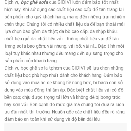
Dịch vụ
bọc ghế sofa
của GIDIVI luôn đảm bảo tốt nhất
hiện nay. Khi sử dụng các chất liệu cao cấp để tân trang lại
sản phẩm cho quý khách hàng; mang đến những trải nghiệm
chân thực. Chúng tôi có nhiều chất liệu da để bạn thoải mái
lựa chọn bao gồm da thật; da bò cao cấp; da nhập khẩu;
chất liệu giả da; chất liệu vải… Riêng chất liệu vải để tân
trang sofa bao gồm: vải nhung; vải bố; vải nỉ… Đặc tính mỗi
loại tuy khác nhau nhưng đều mang đến sự sang trọng cho
sản phẩm của khách hàng.
Dịch vụ bọc ghế sofa tphcm của GIDIVI sẽ lựa chọn những
chất liệu bọc phù hợp nhất dành cho khách hàng. Đảm bảo
sử dụng vào mùa hè sẽ không hề nóng bức, bí bách còn sử
dụng vào mùa đông thì ấm áp. Đặc biệt chất liệu vải có độ
bền cao; chịu được trọng tải lớn và không dễ bị bong tróc
hay sờn vải. Bên cạnh đó mức giá mà chúng tôi đưa ra luôn
ưu đãi nhất thị trường. Nguồn gốc các chất liệu đều rõ ràng;
đảm bảo an toàn khi sử dụng và độ bền dài lâu.