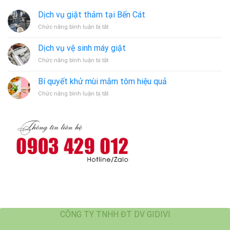
Dịch vụ giặt thảm tại Bến Cát
ở
Chức năng bình luận bị tắt
Dịch
vụ
Dịch vụ vệ sinh máy giặt
giặt
ở
Chức năng bình luận bị tắt
thảm
Dịch
tại
vụ
Bến
Bí quyết khử mùi mắm tôm hiệu quả
vệ
Cát
ở
Chức năng bình luận bị tắt
sinh
Bí
máy
quyết
giặt
khử
mùi
mắm
tôm
hiệu
quả
CÔNG TY TNHH ĐT DV GIDIVI