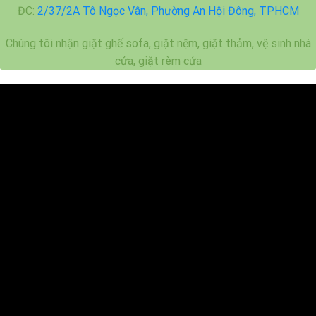
ĐC:
2/37/2A Tô Ngọc Vân, Phường An Hội Đông, TPHCM
Chúng tôi nhận giặt ghế sofa, giặt nệm, giặt thảm, vệ sinh nhà
cửa, giặt rèm cửa