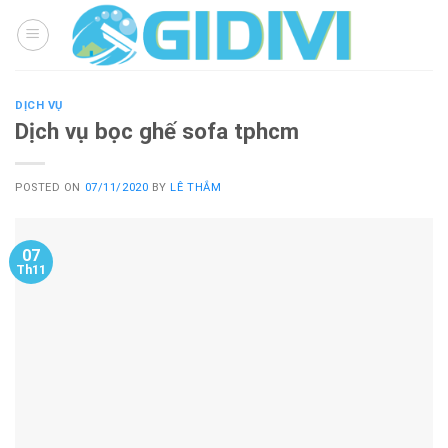
Skip
to
content
DỊCH VỤ
Dịch vụ bọc ghế sofa tphcm
POSTED ON
07/11/2020
BY
LÊ THẮM
07
Th11