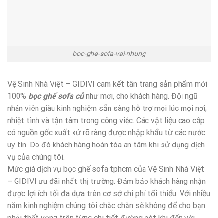
boc-ghe-sofa-vai-nhung
Vệ Sinh Nhà Việt – GIDIVI cam kết tân trang sản phẩm mới
100%
bọc ghế sofa củ
như mới, cho khách hàng. Đội ngũ
nhân viên giàu kinh nghiệm sẵn sàng hỗ trợ mọi lúc mọi nơi;
nhiệt tình và tận tâm trong công việc. Các vật liệu cao cấp
có nguồn gốc xuất xứ rõ ràng được nhập khẩu từ các nước
uy tín. Do đó khách hàng hoàn tòa an tâm khi sử dụng dịch
vụ của chúng tôi.
Mức giá dịch vụ bọc ghế sofa tphcm của Vệ Sinh Nhà Việt
– GIDIVI ưu đãi nhất thị trường. Đảm bảo khách hàng nhận
được lợi ích tối đa dựa trên cơ sở chi phí tối thiểu. Với nhiều
năm kinh nghiệm chúng tôi chắc chắn sẽ không để cho bạn
phải thất vọng trên từng chi tiết đường nét khi đến với