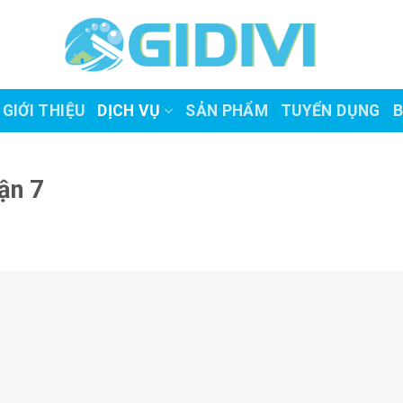
GIỚI THIỆU
DỊCH VỤ
SẢN PHẨM
TUYỂN DỤNG
B
ận 7