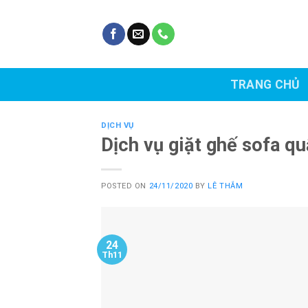
Skip
to
content
TRANG CHỦ
DỊCH VỤ
Dịch vụ giặt ghế sofa qu
POSTED ON
24/11/2020
BY
LÊ THẮM
24
Th11