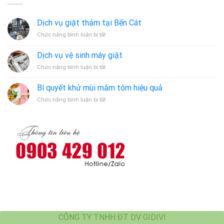
Dịch vụ giặt thảm tại Bến Cát
ở
Chức năng bình luận bị tắt
Dịch
vụ
Dịch vụ vệ sinh máy giặt
giặt
ở
Chức năng bình luận bị tắt
thảm
Dịch
tại
vụ
Bến
Bí quyết khử mùi mắm tôm hiệu quả
vệ
Cát
ở
Chức năng bình luận bị tắt
sinh
Bí
máy
quyết
giặt
khử
mùi
mắm
tôm
hiệu
quả
CÔNG TY TNHH ĐT DV GIDIVI