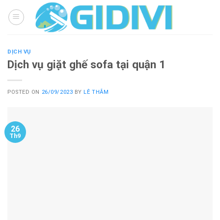
Skip
to
content
DỊCH VỤ
Dịch vụ giặt ghế sofa tại quận 1
POSTED ON
26/09/2023
BY
LÊ THẮM
26
Th9