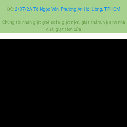
ĐC:
2/37/2A Tô Ngọc Vân, Phường An Hội Đông, TPHCM
Chúng tôi nhận giặt ghế sofa, giặt nệm, giặt thảm, vệ sinh nhà
cửa, giặt rèm cửa