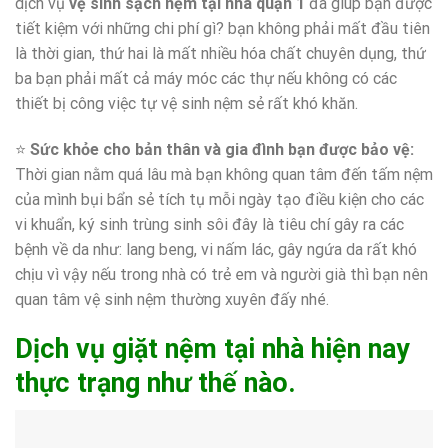
dịch vụ
vệ sinh sạch nệm tại nhà quận 1
đã giúp bạn được
tiết kiệm với những chi phí gì? bạn không phải mất đầu tiên
là thời gian, thứ hai là mất nhiều hóa chất chuyên dụng, thứ
ba bạn phải mất cả máy móc các thự nếu không có các
thiết bị công việc tự vệ sinh nệm sẻ rất khó khăn.
⭐
Sức khỏe cho bản thân và gia đình bạn được bảo vệ:
Thời gian nằm quá lâu mà bạn không quan tâm đến tấm nệm
của mình bụi bẩn sẻ tích tụ mỗi ngày tạo điều kiện cho các
vi khuẩn, ký sinh trùng sinh sôi đây là tiêu chí gây ra các
bệnh về da như: lang beng, vi nấm lác, gây ngứa da rất khó
chịu vì vậy nếu trong nhà có trẻ em và người già thì bạn nên
quan tâm vệ sinh nệm thường xuyên đấy nhé.
Dịch vụ giặt nệm tại nhà hiện nay
thực trạng như thế nào.