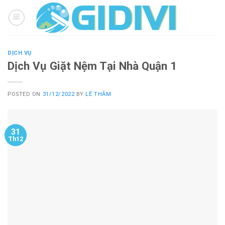
Skip
to
content
DỊCH VỤ
Dịch Vụ Giặt Nệm Tại Nhà Quận 1
POSTED ON
31/12/2022
BY
LÊ THẮM
31
Th12