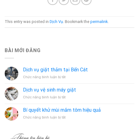
This entry was posted in
Dịch Vụ
. Bookmark the
permalink
.
BÀI MỚI ĐĂNG
Dịch vụ giặt thảm tại Bến Cát
ở
Chức năng bình luận bị tắt
Dịch
vụ
Dịch vụ vệ sinh máy giặt
giặt
ở
Chức năng bình luận bị tắt
thảm
Dịch
tại
vụ
Bến
Bí quyết khử mùi mắm tôm hiệu quả
vệ
Cát
ở
Chức năng bình luận bị tắt
sinh
Bí
máy
quyết
giặt
khử
mùi