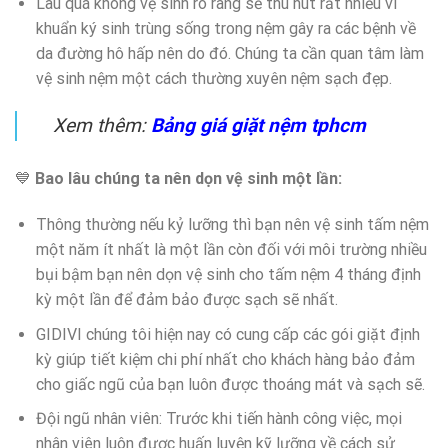
Lâu quá không vệ sinh rõ ràng sẻ thu hút rất nhiều vi
khuẩn ký sinh trùng sống trong nệm gây ra các bệnh về
da đường hô hấp nên do đó. Chúng ta cần quan tâm làm
vệ sinh nệm một cách thường xuyên nệm sạch đẹp.
Xem thêm:
Bảng giá giặt nệm tphcm
💙
Bao lâu chúng ta nên dọn vệ sinh một lần:
Thông thường nếu kỷ lưỡng thì bạn nên vệ sinh tấm nệm
một năm ít nhất là một lần còn đối với môi trường nhiều
bụi bậm bạn nên dọn vệ sinh cho tấm nệm 4 tháng định
kỳ một lần để đảm bảo được sạch sẽ nhất.
GIDIVI chúng tôi hiện nay có cung cấp các gói giặt định
kỳ giúp tiết kiệm chi phí nhất cho khách hàng bảo đảm
cho giấc ngũ của bạn luôn được thoáng mát và sạch sẽ.
Đội ngũ nhân viên: Trước khi tiến hành công việc, mọi
nhân viên luôn được huấn luyện kỹ lưỡng về cách sử