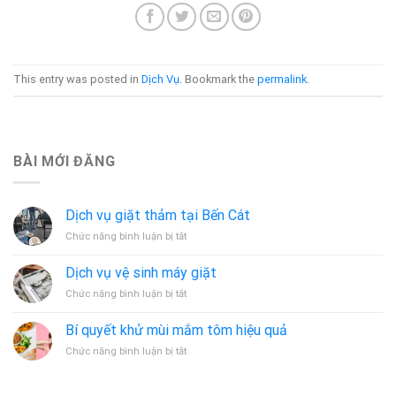
This entry was posted in
Dịch Vụ
. Bookmark the
permalink
.
BÀI MỚI ĐĂNG
Dịch vụ giặt thảm tại Bến Cát
ở
Chức năng bình luận bị tắt
Dịch
vụ
Dịch vụ vệ sinh máy giặt
giặt
ở
Chức năng bình luận bị tắt
thảm
Dịch
tại
vụ
Bến
Bí quyết khử mùi mắm tôm hiệu quả
vệ
Cát
ở
Chức năng bình luận bị tắt
sinh
Bí
máy
quyết
giặt
khử