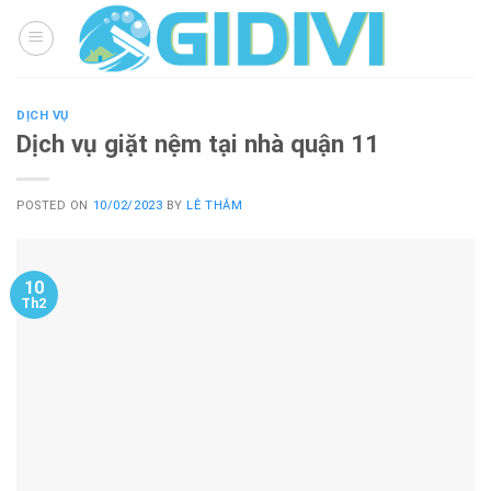
Skip
to
content
DỊCH VỤ
Dịch vụ giặt nệm tại nhà quận 11
POSTED ON
10/02/2023
BY
LÊ THẮM
10
Th2