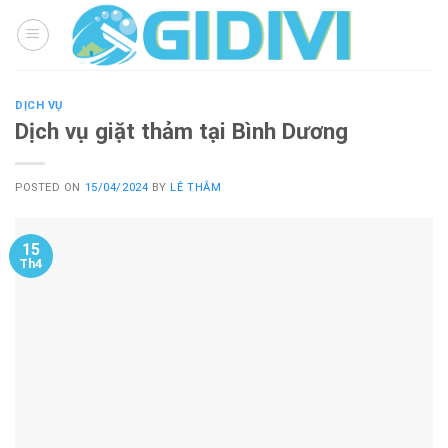
Skip
to
content
DỊCH VỤ
Dịch vụ giặt thảm tại Bình Dương
POSTED ON
15/04/2024
BY
LÊ THẮM
15
Th4