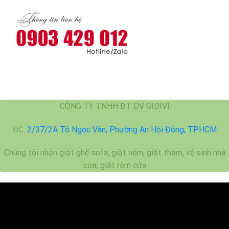
quyết
giặt
khử
mùi
mắm
tôm
hiệu
quả
CÔNG TY TNHH ĐT DV GIDIVI
ĐC:
2/37/2A Tô Ngọc Vân, Phường An Hội Đông, TPHCM
Chúng tôi nhận giặt ghế sofa, giặt nệm, giặt thảm, vệ sinh nhà
cửa, giặt rèm cửa