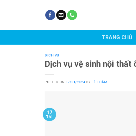
Skip
to
content
TRANG CHỦ
DỊCH VỤ
Dịch vụ vệ sinh nội thất 
POSTED ON
17/01/2024
BY
LÊ THẮM
17
Th1