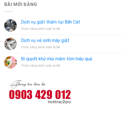
BÀI MỚI ĐĂNG
Dịch vụ giặt thảm tại Bến Cát
ở
Chức năng bình luận bị tắt
Dịch
vụ
Dịch vụ vệ sinh máy giặt
giặt
ở
Chức năng bình luận bị tắt
thảm
Dịch
tại
vụ
Bến
Bí quyết khử mùi mắm tôm hiệu quả
vệ
Cát
ở
Chức năng bình luận bị tắt
sinh
Bí
máy
quyết
giặt
khử
mùi
mắm
tôm
hiệu
quả