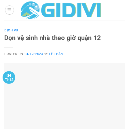
Skip
to
content
DỊCH VỤ
Dọn vệ sinh nhà theo giờ quận 12
POSTED ON
04/12/2023
BY
LÊ THẮM
04
Th12