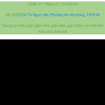
CÔNG TY TNHH ĐT DV GIDIVI
ĐC:
2/37/2A Tô Ngọc Vân, Phường An Hội Đông, TPHCM
Chúng tôi nhận giặt ghế sofa, giặt nệm, giặt thảm, vệ sinh nhà
cửa, giặt rèm cửa