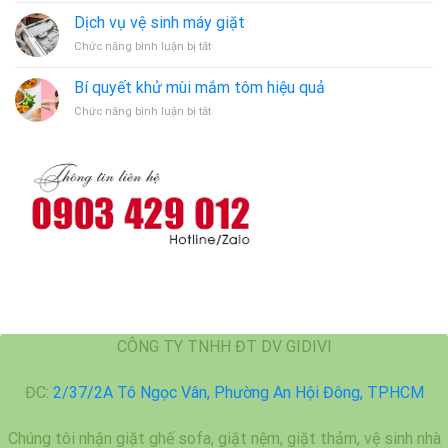
vụ
Dịch vụ vệ sinh máy giặt
giặt
ở
Chức năng bình luận bị tắt
thảm
Dịch
tại
vụ
Bến
Bí quyết khử mùi mắm tôm hiệu quả
vệ
Cát
ở
Chức năng bình luận bị tắt
sinh
Bí
máy
quyết
giặt
khử
mùi
mắm
tôm
hiệu
quả
CÔNG TY TNHH ĐT DV GIDIVI
ĐC:
2/37/2A Tô Ngọc Vân, Phường An Hội Đông, TPHCM
Chúng tôi nhận giặt ghế sofa, giặt nệm, giặt thảm, vệ sinh nhà