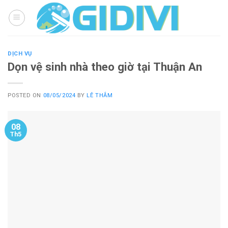
Skip
to
content
DỊCH VỤ
Dọn vệ sinh nhà theo giờ tại Thuận An
POSTED ON
08/05/2024
BY
LÊ THẮM
08
Th5