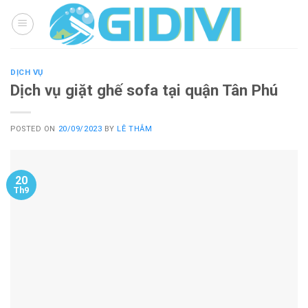
Skip
to
content
DỊCH VỤ
Dịch vụ giặt ghế sofa tại quận Tân Phú
POSTED ON
20/09/2023
BY
LÊ THẮM
20
Th9