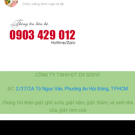
Cát
ở
Chức năng bình luận bị tắt
sinh
Bí
máy
quyết
giặt
khử
mùi
mắm
tôm
hiệu
quả
CÔNG TY TNHH ĐT DV GIDIVI
ĐC:
2/37/2A Tô Ngọc Vân, Phường An Hội Đông, TPHCM
Chúng tôi nhận giặt ghế sofa, giặt nệm, giặt thảm, vệ sinh nhà
cửa, giặt rèm cửa