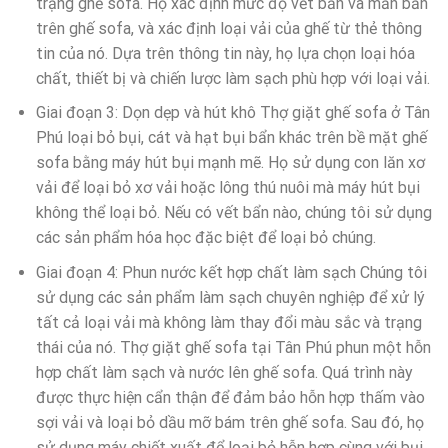
trạng ghế sofa. Họ xác định mức độ vết bẩn và mẩn bẩn
trên ghế sofa, và xác định loại vải của ghế từ thẻ thông
tin của nó. Dựa trên thông tin này, họ lựa chọn loại hóa
chất, thiết bị và chiến lược làm sạch phù hợp với loại vải.
Giai đoạn 3: Dọn dẹp và hút khô Thợ giặt ghế sofa ở Tân
Phú loại bỏ bụi, cát và hạt bụi bẩn khác trên bề mặt ghế
sofa bằng máy hút bụi mạnh mẽ. Họ sử dụng con lăn xơ
vải để loại bỏ xơ vải hoặc lông thú nuôi mà máy hút bụi
không thể loại bỏ. Nếu có vết bẩn nào, chúng tôi sử dụng
các sản phẩm hóa học đặc biệt để loại bỏ chúng.
Giai đoạn 4: Phun nước kết hợp chất làm sạch Chúng tôi
sử dụng các sản phẩm làm sạch chuyên nghiệp để xử lý
tất cả loại vải mà không làm thay đổi màu sắc và trạng
thái của nó. Thợ giặt ghế sofa tại Tân Phú phun một hỗn
hợp chất làm sạch và nước lên ghế sofa. Quá trình này
được thực hiện cẩn thận để đảm bảo hỗn hợp thấm vào
sợi vải và loại bỏ dầu mỡ bám trên ghế sofa. Sau đó, họ
sử dụng máy chiết xuất để loại bỏ hỗn hợp cùng với bụi