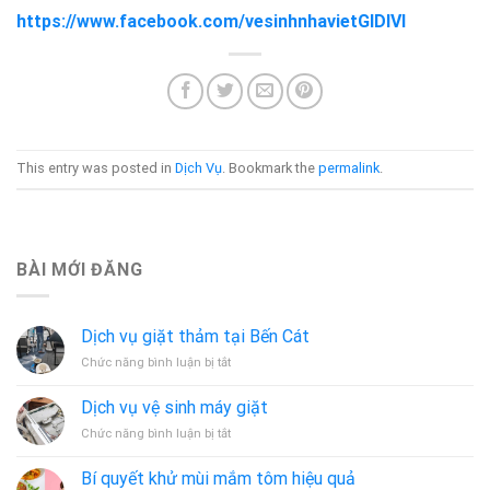
https://www.facebook.com/vesinhnhavietGIDIVI
This entry was posted in
Dịch Vụ
. Bookmark the
permalink
.
BÀI MỚI ĐĂNG
Dịch vụ giặt thảm tại Bến Cát
ở
Chức năng bình luận bị tắt
Dịch
vụ
Dịch vụ vệ sinh máy giặt
giặt
ở
Chức năng bình luận bị tắt
thảm
Dịch
tại
vụ
Bến
Bí quyết khử mùi mắm tôm hiệu quả
vệ