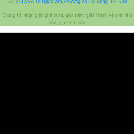
ĐC:
2/37/2A Tô Ngọc Vân, Phường An Hội Đông, TPHCM
Chúng tôi nhận giặt ghế sofa, giặt nệm, giặt thảm, vệ sinh nhà
cửa, giặt rèm cửa