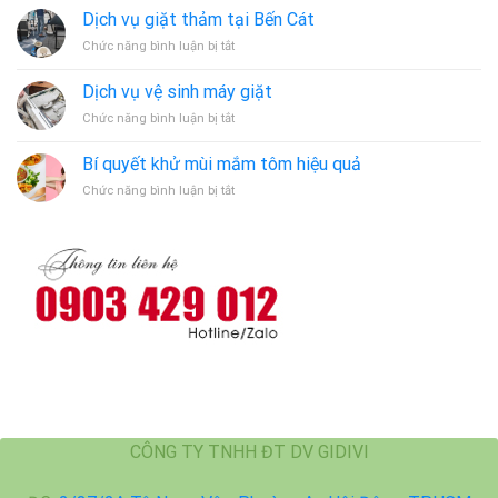
Dịch vụ giặt thảm tại Bến Cát
ở
Chức năng bình luận bị tắt
Dịch
vụ
Dịch vụ vệ sinh máy giặt
giặt
ở
Chức năng bình luận bị tắt
thảm
Dịch
tại
vụ
Bến
Bí quyết khử mùi mắm tôm hiệu quả
vệ
Cát
ở
Chức năng bình luận bị tắt
sinh
Bí
máy
quyết
giặt
khử
mùi
mắm
tôm
hiệu
quả
CÔNG TY TNHH ĐT DV GIDIVI