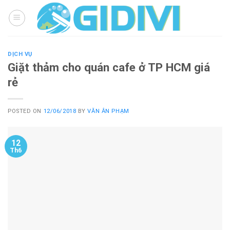
Skip
to
content
DỊCH VỤ
Giặt thảm cho quán cafe ở TP HCM giá
rẻ
POSTED ON
12/06/2018
BY
VĂN ÂN PHẠM
12
Th6