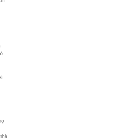
khi
n
có
uá
họ
 nhà