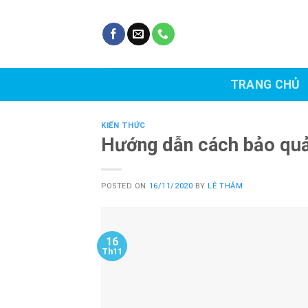
Skip
to
content
TRANG CHỦ
KIẾN THỨC
Hướng dẫn cách bảo quản
POSTED ON
16/11/2020
BY
LÊ THẮM
16
Th11