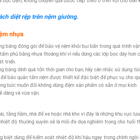
 bọc đệm, không chuyển qua bước tiếp theo ở trên vội cho đến 
ách diệt rệp trên nệm giường.
nệm nhựa
g băng đóng gói để bảo vệ nệm khỏi bụi bẩn trong quá trình vậ
 tấm phủ bằng nhựa thoáng khí vì nếu dùng các lớp bọc dày hơn 
t triển.
g băng dính quá tốn thời gian cho bạn, hãy cân nhắc sử dụng túi
để bảo quản tấm nệm được thiết kế đặc biệt để phục vụ cho q
t nóng bức muốn đổi không dùng đệm sản phẩm có sẵn ở mọi kích
 dàng và vừa vặn.
i, tầng hầm, nhà để xe hoặc nhà kho vì đây là những khu vực lưu
nhiệt độ thường xuyên sẽ là mối đe dọa nghiêm trọng cho tuổi t
g biệt dùng để kiểm soát nhiệt độ khí hậu ngay trong chính ngôi