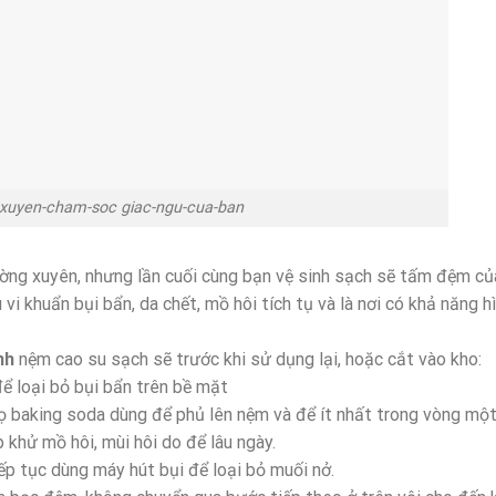
xuyen-cham-soc giac-ngu-cua-ban
ờng xuyên, nhưng lần cuối cùng bạn vệ sinh sạch sẽ tấm đệm củ
vi khuẩn bụi bẩn, da chết, mồ hôi tích tụ và là nơi có khả năng h
.
nh
nệm cao su sạch sẽ trước khi sử dụng lại, hoặc cắt vào kho:
ể loại bỏ bụi bẩn trên bề mặt
ọ baking soda dùng để phủ lên nệm và để ít nhất trong vòng mộ
 khử mồ hôi, mùi hôi do để lâu ngày.
iếp tục dùng máy hút bụi để loại bỏ muối nở.