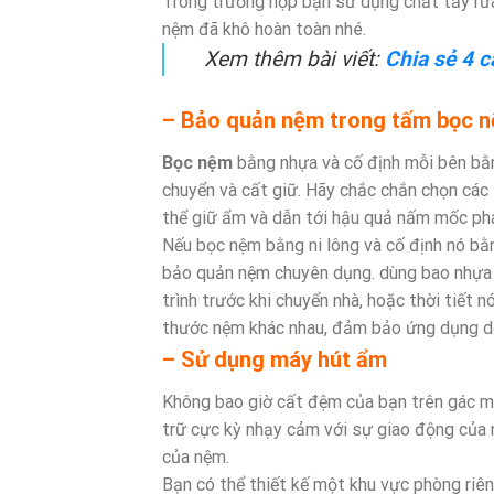
Trong trường hợp bạn sử dụng chất tẩy rửa
nệm đã khô hoàn toàn nhé.
Xem thêm bài viết:
Chia sẻ 4 c
– Bảo quản nệm trong tấm bọc 
Bọc nệm
bằng nhựa và cố định mỗi bên bằn
chuyển và cất giữ. Hãy chắc chắn chọn các
thể giữ ẩm và dẫn tới hậu quả nấm mốc phá
Nếu bọc nệm bằng ni lông và cố định nó bằn
bảo quản nệm chuyên dụng. dùng bao nhựa 
trình trước khi chuyển nhà, hoặc thời tiế
thước nệm khác nhau, đảm bảo ứng dụng dễ
– Sử dụng máy hút ẩm
Không bao giờ cất đệm của bạn trên gác má
trữ cực kỳ nhạy cảm với sự giao động của 
của nệm.
Bạn có thể thiết kế một khu vực phòng riên