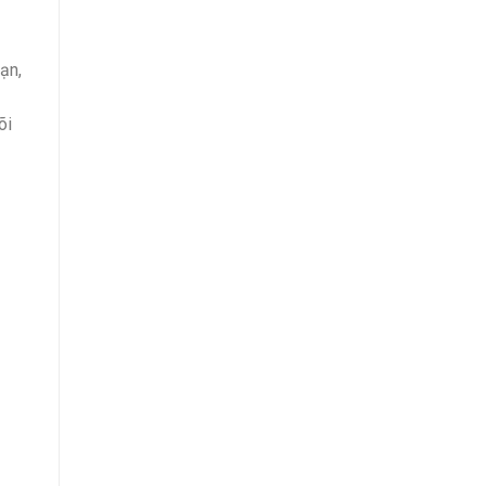
ạn,
õi