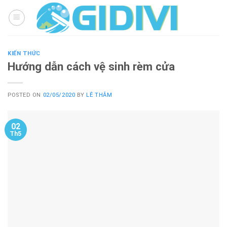
Skip
to
content
KIẾN THỨC
Hướng dẫn cách vệ sinh rèm cửa
POSTED ON
02/05/2020
BY
LÊ THẮM
02
Th5