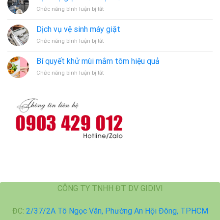
ở
Chức năng bình luận bị tắt
Dịch
vụ
Dịch vụ vệ sinh máy giặt
giặt
ở
Chức năng bình luận bị tắt
thảm
Dịch
tại
vụ
Bến
Bí quyết khử mùi mắm tôm hiệu quả
vệ
Cát
ở
Chức năng bình luận bị tắt
sinh
Bí
máy
quyết
giặt
khử
mùi
mắm
tôm
hiệu
quả
CÔNG TY TNHH ĐT DV GIDIVI
ĐC:
2/37/2A Tô Ngọc Vân, Phường An Hội Đông, TPHCM