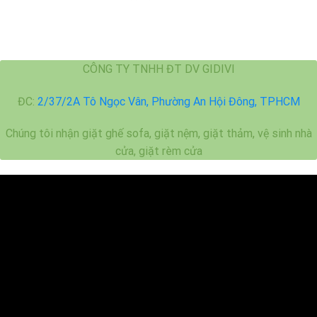
CÔNG TY TNHH ĐT DV GIDIVI
ĐC:
2/37/2A Tô Ngọc Vân, Phường An Hội Đông, TPHCM
Chúng tôi nhận giặt ghế sofa, giặt nệm, giặt thảm, vệ sinh nhà
cửa, giặt rèm cửa