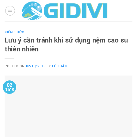
Skip
to
content
KIẾN THỨC
Lưu ý cần tránh khi sử dụng nệm cao su
thiên nhiên
POSTED ON
02/10/2019
BY
LÊ THẮM
02
Th10