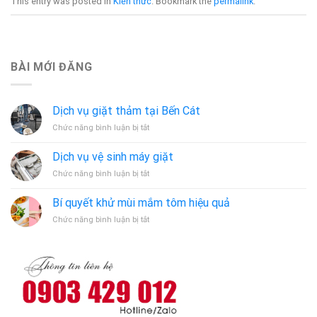
This entry was posted in
Kiến thức
. Bookmark the
permalink
.
BÀI MỚI ĐĂNG
Dịch vụ giặt thảm tại Bến Cát
ở
Chức năng bình luận bị tắt
Dịch
vụ
Dịch vụ vệ sinh máy giặt
giặt
ở
Chức năng bình luận bị tắt
thảm
Dịch
tại
vụ
Bến
Bí quyết khử mùi mắm tôm hiệu quả
vệ
Cát
ở
Chức năng bình luận bị tắt
sinh
Bí
máy
quyết
giặt
khử
mùi
mắm
tôm
hiệu
quả