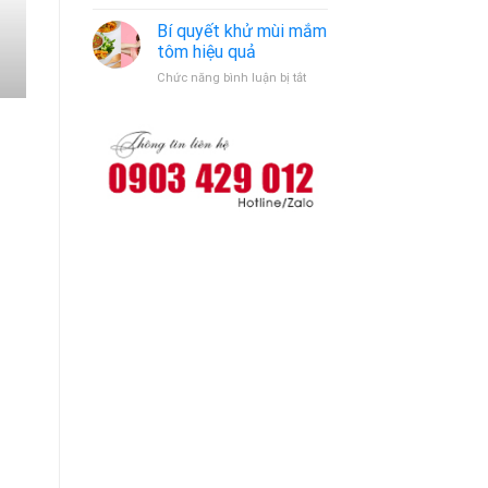
Dịch
Bến
vụ
Bí quyết khử mùi mắm
Cát
vệ
tôm hiệu quả
sinh
ở
Chức năng bình luận bị tắt
máy
Bí
giặt
quyết
khử
mùi
mắm
tôm
hiệu
quả