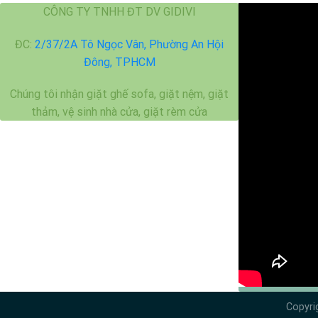
CÔNG TY TNHH ĐT DV GIDIVI
ĐC:
2/37/2A Tô Ngọc Vân, Phường An Hội
Đông, TPHCM
Chúng tôi nhận giặt ghế sofa, giặt nệm, giặt
thảm, vệ sinh nhà cửa, giặt rèm cửa
Copyri