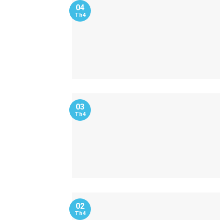
04
Th4
03
Th4
02
Th4