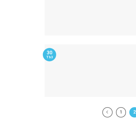
30
Th3
1
2