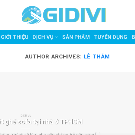
GIỚI THIỆU
DỊCH VỤ
SẢN PHẨM
TUYỂN DỤNG
B
AUTHOR ARCHIVES:
LÊ THẮM
DỊCH VỤ
ặt ghế sofa tại nhà ở TPHCM
hòng khách sẽ làm cho căn phòng trở nên sang [...]