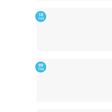
10
Th4
09
Th4