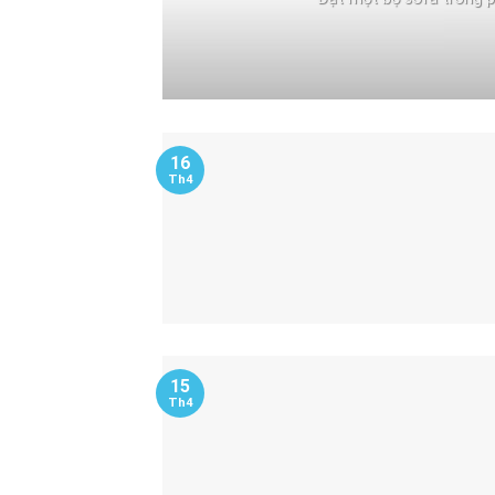
16
Th4
15
Th4