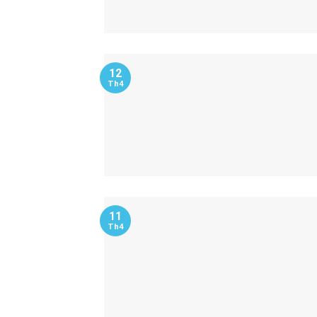
12
Th4
11
Th4