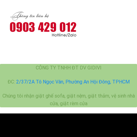
Bí
máy
quyết
giặt
khử
mùi
mắm
tôm
hiệu
quả
CÔNG TY TNHH ĐT DV GIDIVI
ĐC:
2/37/2A Tô Ngọc Vân, Phường An Hội Đông, TPHCM
Chúng tôi nhận giặt ghế sofa, giặt nệm, giặt thảm, vệ sinh nhà
cửa, giặt rèm cửa