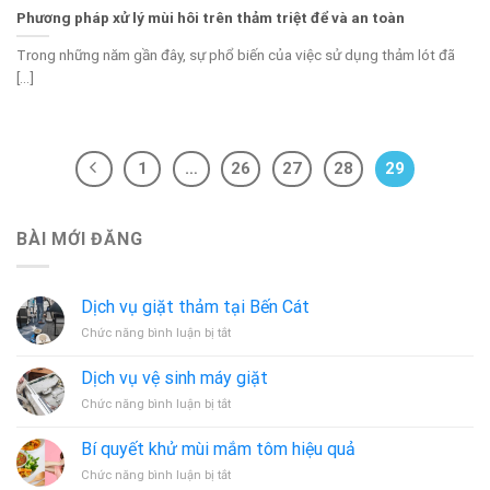
Phương pháp xử lý mùi hôi trên thảm triệt để và an toàn
Trong những năm gần đây, sự phổ biến của việc sử dụng thảm lót đã
[...]
1
…
26
27
28
29
BÀI MỚI ĐĂNG
Dịch vụ giặt thảm tại Bến Cát
ở
Chức năng bình luận bị tắt
Dịch
vụ
Dịch vụ vệ sinh máy giặt
giặt
ở
Chức năng bình luận bị tắt
thảm
Dịch
tại
vụ
Bến
Bí quyết khử mùi mắm tôm hiệu quả
vệ
Cát
ở
Chức năng bình luận bị tắt
sinh