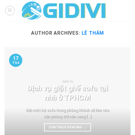
Skip
to
content
AUTHOR ARCHIVES:
LÊ THẮM
17
Th4
DỊCH VỤ
Dịch vụ giặt ghế sofa tại
nhà ở TPHCM
Đặt một bộ sofa trong phòng khách sẽ làm cho
căn phòng trở nên sang [...]
CONTINUE READING
→