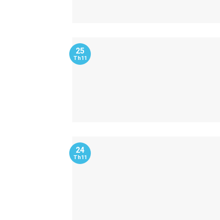
25
Th11
24
Th11