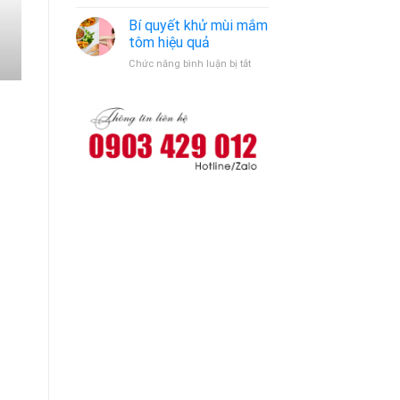
Dịch
Bến
vụ
Bí quyết khử mùi mắm
Cát
vệ
tôm hiệu quả
sinh
ở
Chức năng bình luận bị tắt
máy
Bí
giặt
quyết
khử
mùi
mắm
tôm
hiệu
quả