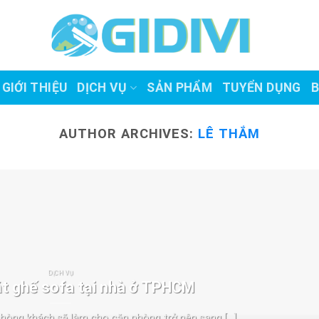
GIỚI THIỆU
DỊCH VỤ
SẢN PHẨM
TUYỂN DỤNG
B
AUTHOR ARCHIVES:
LÊ THẮM
DỊCH VỤ
ặt ghế sofa tại nhà ở TPHCM
hòng khách sẽ làm cho căn phòng trở nên sang [...]