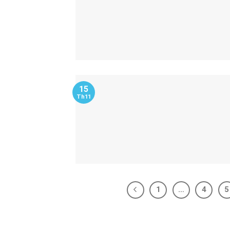
15
Th11
1
…
4
5