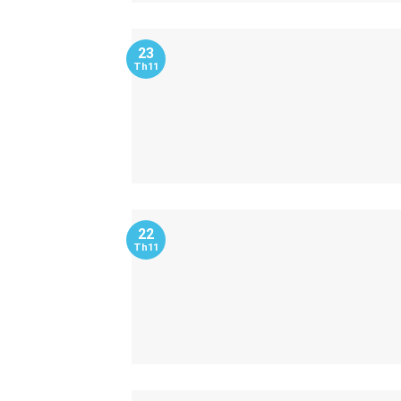
23
Th11
22
Th11