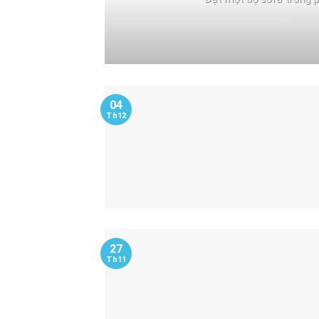
04
Th12
27
Th11