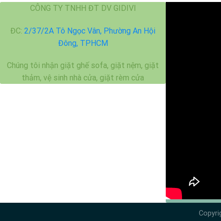
CÔNG TY TNHH ĐT DV GIDIVI
ĐC:
2/37/2A Tô Ngọc Vân, Phường An Hội
Đông, TPHCM
Chúng tôi nhận giặt ghế sofa, giặt nệm, giặt
thảm, vệ sinh nhà cửa, giặt rèm cửa
Copyri