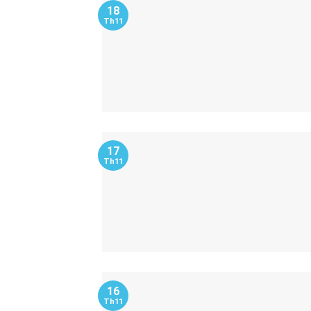
18
Th11
17
Th11
16
Th11