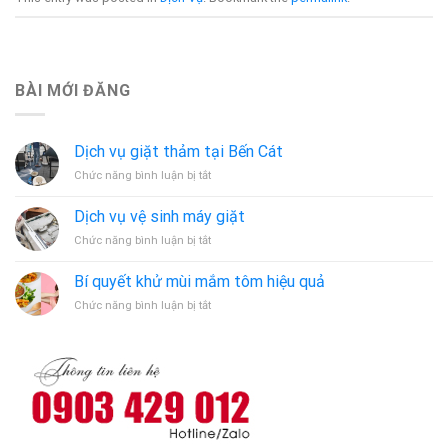
BÀI MỚI ĐĂNG
Dịch vụ giặt thảm tại Bến Cát
ở
Chức năng bình luận bị tắt
Dịch
vụ
Dịch vụ vệ sinh máy giặt
giặt
ở
Chức năng bình luận bị tắt
thảm
Dịch
tại
vụ
Bến
Bí quyết khử mùi mắm tôm hiệu quả
vệ
Cát
ở
Chức năng bình luận bị tắt
sinh
Bí
máy
quyết
giặt
khử
mùi
mắm
tôm
hiệu
quả