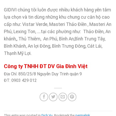
GIDIVI chúng tôi luôn được nhiều khách hàng yên tâm
lựa chọn và tin dùng những khu chung cư căn hộ cao
cấp như: Vistar Verde, Masteri Thảo Điền , Masteri An
Phú, Lexing Ton, ….tại các phường như: Thảo Điền, An
khánh,, Thủ Thiêm, An Phú, Bình An,Bình Trưng Tây,
Bình Khánh, An lợi Đông, Bình Trưng Đông, Cát Lái,
Thạnh Mỹ Lợi.
Công ty TNHH ĐT DV Gia Đình Việt
Địa Chỉ: 850/25/8 Nguyễn Duy Trinh quận 9
ĐT: 0903 429 012
This entry was posted in
Dịch Vụ
. Bookmark the
permalink
.