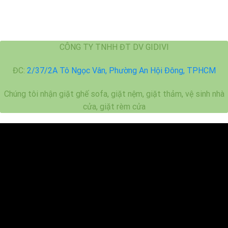
CÔNG TY TNHH ĐT DV GIDIVI
ĐC:
2/37/2A Tô Ngọc Vân, Phường An Hội Đông, TPHCM
Chúng tôi nhận giặt ghế sofa, giặt nệm, giặt thảm, vệ sinh nhà
cửa, giặt rèm cửa