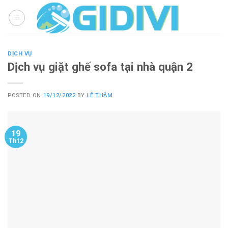
Skip
to
content
DỊCH VỤ
Dịch vụ giặt ghế sofa tại nhà quận 2
POSTED ON
19/12/2022
BY
LÊ THẮM
19
Th12